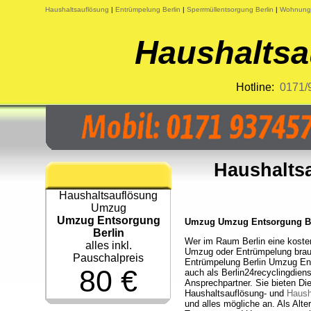
Haushaltsauflösung
|
Entrümpelung Berlin
|
Sperrmüllentsorgung Berlin
|
Wohnungs
Haushaltsa
Hotline:
0171/
Haushalts
Haushaltsauflösung
Umzug
Umzug Entsorgung
Umzug Umzug Entsorgung Berl
Berlin
Wer im Raum Berlin eine koste
alles inkl.
Umzug oder Entrümpelung brauc
Pauschalpreis
Entrümpelung Berlin Umzug En
80 €
auch als Berlin24recyclingdienst
Ansprechpartner. Sie bieten Die
Haushaltsauflösung- und
Haush
und alles mögliche an. Als Alter