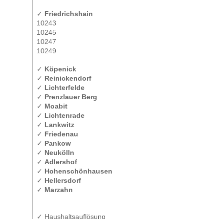
✓
Friedrichshain
10243
10245
10247
10249
✓
Köpenick
✓
Reinickendorf
✓
Lichterfelde
✓
Prenzlauer Berg
✓
Moabit
✓
Lichtenrade
✓
Lankwitz
✓
Friedenau
✓
Pankow
✓
Neukölln
✓
Adlershof
✓
Hohenschönhausen
✓
Hellersdorf
✓
Marzahn
✓ Haushaltsauflösung