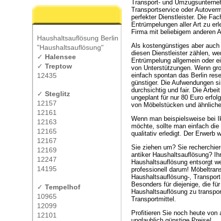
Transport- und Umzugsuntern
Transportservice oder Autoverm
perfekter Dienstleister. Die Fa
Entrümpelungen aller Art zu erl
Firma mit beliebigem anderen A
Haushaltsauflösung Berlin
Als kostengünstiges aber auch
"Haushaltsauflösung"
diesen Dienstleister zählen, w
✓
Halensee
Entrümpelung allgemein oder ei
✓
Treptow
von Unterstützungen. Wenn gro
12435
einfach spontan das Berlin res
günstiger. Die Aufwendungen s
durchsichtig und fair. Die Arb
✓
Steglitz
ungeplant für nur 80 Euro erfo
12157
von Möbelstücken und ähnliche
12161
Wenn man beispielsweise bei Ik
12163
möchte, sollte man einfach die 
12165
qualitativ erledigt. Der Erwerb 
12167
Sie ziehen um? Sie recherchier
12169
antiker Haushaltsauflösung? I
12247
Haushaltsauflösung entsorgt we
14195
professionell darum! Möbeltran
Haushaltsauflösung-, Transport-
Besonders für diejenige, die f
✓
Tempelhof
Haushaltsauflösung zu transport
10965
Transportmittel.
12099
Profitieren Sie noch heute von
12101
unglaublich günstige Preise!