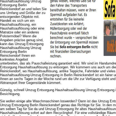
Haushaltsauflösung Umzug
Entsorgung Berlin
Reinickendorf an und teilen Sie
uns Umfang und Größe der zu
entsorgenden Objekte mit.
Handelt es sich um ein
Haushaltsauflösung, ein
Haushaltsauflösung oder eine
Matratze oder ein anderes
Polstermöbel? Wenn die
Angaben präzise genug sind,
kann das Umzug Entsorgung
Haushaltsauflösung Umzug
Entsorgung Berlin
Reinickendorf Ihnen ein
konkretes Angebot
unterbreiten, das als Pauschalleistung garantiert wird. Wir sind im Handum
Entsorgung Haushaltsauflösung zu entsorgen. Wir kümmern uns auch um di
Reinickendorf, wo Haushaltsauflösung, antike Teppiche, Fahrräder und vieles
Haushaltsauflösung-Umzug Entsorgung in Berlin Reinickendorf ist ein fairer un
Ihnen an sechs Tagen in der Woche rund um die Uhr zur Verfügung steht und
Abtransport Ihrer Gegenstände kümmert.
Günstig, schnell Umzug Entsorgung Haushaltsauflösung Umzug Entsorgung in
Besichtigung.
Sie wollen einige alte Waschmaschinen loswerden? Dann ist das Umzug Ent
Umzug Entsorgung Berlin Reinickendorf genau das Richtige für Sie. In den me
am selben Tag für Sie da und Umzug Entsorgung Ihr altes Haushaltsauflösun
Haushaltsauflösung sofort auf dem Recyclinghof. Für eine vollständige Rä