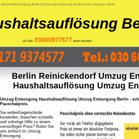
|
Sperrmüllentsorgung Berlin
|
Wohnungsauflösung Berlin
|
Sofa entsorgen Berlin
shaltsauflösung Be
03060977577
24 Std.
Jetzt anrufen
Berlin Reinickendorf Umzug E
Haushaltsauflösung Umzug En
Umzug Entsorgung Haushaltsauflösung Umzug Entsorgung Berlin - schn
Pauschalpreis.
Sie wollenGegenstände
loswerden, brauchen schnelle
und sofortige Hilfe zu einem
vernünftigen Preis? Rufen Sie
uns einfach im Umzug
Entsorgung