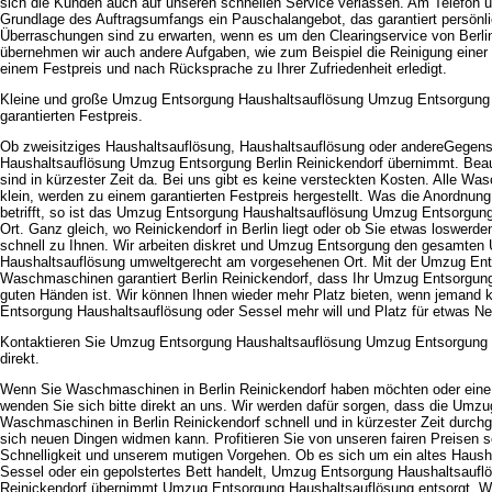
sich die Kunden auch auf unseren schnellen Service verlassen. Am Telefon un
Grundlage des Auftragsumfangs ein Pauschalangebot, das garantiert persönli
Überraschungen sind zu erwarten, wenn es um den Clearingservice von Berli
übernehmen wir auch andere Aufgaben, wie zum Beispiel die Reinigung einer K
einem Festpreis und nach Rücksprache zu Ihrer Zufriedenheit erledigt.
Kleine und große Umzug Entsorgung Haushaltsauflösung Umzug Entsorgung 
garantierten Festpreis.
Ob zweisitziges Haushaltsauflösung, Haushaltsauflösung oder andereGege
Haushaltsauflösung Umzug Entsorgung Berlin Reinickendorf übernimmt. Beauf
sind in kürzester Zeit da. Bei uns gibt es keine versteckten Kosten. Alle W
klein, werden zu einem garantierten Festpreis hergestellt. Was die Anordn
betrifft, so ist das Umzug Entsorgung Haushaltsauflösung Umzug Entsorgung 
Ort. Ganz gleich, wo Reinickendorf in Berlin liegt oder ob Sie etwas loswer
schnell zu Ihnen. Wir arbeiten diskret und Umzug Entsorgung den gesamte
Haushaltsauflösung umweltgerecht am vorgesehenen Ort. Mit der Umzug Ent
Waschmaschinen garantiert Berlin Reinickendorf, dass Ihr Umzug Entsorgung
guten Händen ist. Wir können Ihnen wieder mehr Platz bieten, wenn jemand 
Entsorgung Haushaltsauflösung oder Sessel mehr will und Platz für etwas Ne
Kontaktieren Sie Umzug Entsorgung Haushaltsauflösung Umzug Entsorgung Be
direkt.
Wenn Sie Waschmaschinen in Berlin Reinickendorf haben möchten oder ein
wenden Sie sich bitte direkt an uns. Wir werden dafür sorgen, dass die Umz
Waschmaschinen in Berlin Reinickendorf schnell und in kürzester Zeit durchg
sich neuen Dingen widmen kann. Profitieren Sie von unseren fairen Preisen 
Schnelligkeit und unserem mutigen Vorgehen. Ob es sich um ein altes Hausha
Sessel oder ein gepolstertes Bett handelt, Umzug Entsorgung Haushaltsauflö
Reinickendorf übernimmt Umzug Entsorgung Haushaltsauflösung entsorgt. We