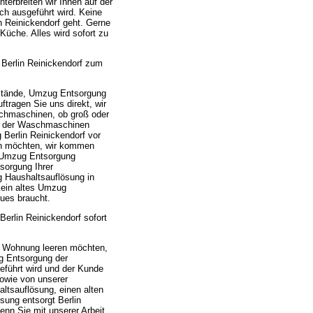
terbreiten wir Ihnen auf der
ch ausgeführt wird. Keine
n Reinickendorf geht. Gerne
üche. Alles wird sofort zu
Berlin Reinickendorf zum
nstände, Umzug Entsorgung
tragen Sie uns direkt, wir
aschmaschinen, ob groß oder
ung der Waschmaschinen
Berlin Reinickendorf vor
den möchten, wir kommen
n Umzug Entsorgung
sorgung Ihrer
 Haushaltsauflösung in
kein altes Umzug
ues braucht.
rlin Reinickendorf sofort
e Wohnung leeren möchten,
ug Entsorgung der
eführt wird und der Kunde
sowie von unserer
ltsauflösung, einen alten
sung entsorgt Berlin
nn Sie mit unserer Arbeit